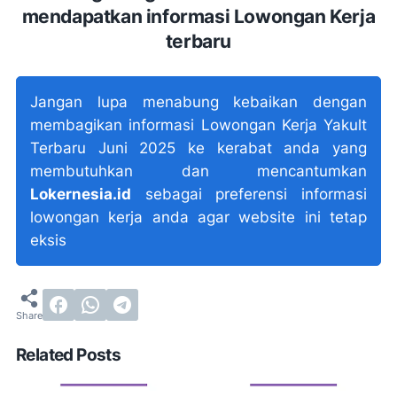
mendapatkan informasi Lowongan Kerja
terbaru
Jangan lupa menabung kebaikan dengan
membagikan informasi Lowongan Kerja Yakult
Terbaru Juni 2025 ke kerabat anda yang
membutuhkan dan mencantumkan
Lokernesia.id
sebagai preferensi informasi
lowongan kerja anda agar website ini tetap
eksis
Related Posts