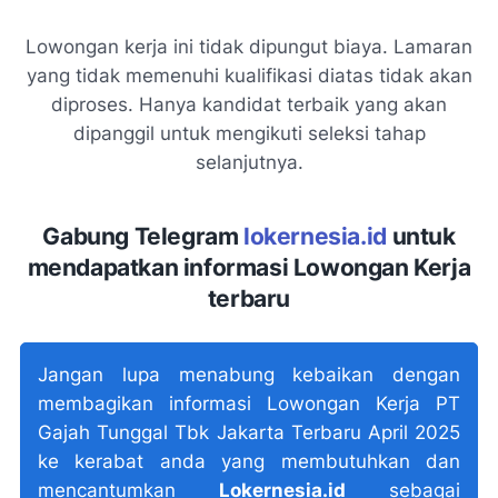
Lowongan kerja ini tidak dipungut biaya. Lamaran
yang tidak memenuhi kualifikasi diatas tidak akan
diproses. Hanya kandidat terbaik yang akan
dipanggil untuk mengikuti seleksi tahap
selanjutnya.
Gabung Telegram
lokernesia.id
untuk
mendapatkan informasi Lowongan Kerja
terbaru
Jangan lupa menabung kebaikan dengan
membagikan informasi Lowongan Kerja PT
Gajah Tunggal Tbk Jakarta Terbaru April 2025
ke kerabat anda yang membutuhkan dan
mencantumkan
Lokernesia.id
sebagai