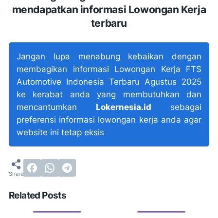
mendapatkan informasi Lowongan Kerja
terbaru
Jangan lupa menabung kebaikan dengan
membagikan informasi Lowongan Kerja FTS
Automotive Indonesia Terbaru Agustus 2025
ke kerabat anda yang membutuhkan dan
mencantumkan
Lokernesia.id
sebagai
preferensi informasi lowongan kerja anda agar
website ini tetap eksis
Related Posts