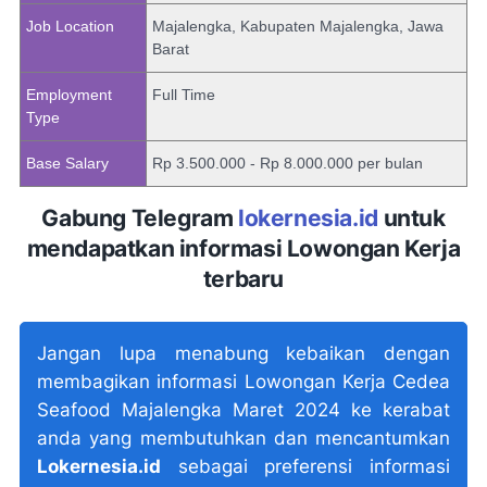
Job Location
Majalengka, Kabupaten Majalengka, Jawa
Barat
Employment
Full Time
Type
Base Salary
Rp 3.500.000 - Rp 8.000.000 per bulan
Gabung Telegram
lokernesia.id
untuk
mendapatkan informasi Lowongan Kerja
terbaru
Jangan lupa menabung kebaikan dengan
membagikan informasi Lowongan Kerja Cedea
Seafood Majalengka Maret 2024 ke kerabat
anda yang membutuhkan dan mencantumkan
Lokernesia.id
sebagai preferensi informasi