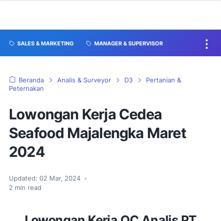
SALES & MARKETING
MANAGER & SUPERVISOR
Beranda
Analis & Surveyor
D3
Pertanian &
Peternakan
Lowongan Kerja Cedea
Seafood Majalengka Maret
2024
Updated:
02 Mar, 2024
•
2
min read
Lowongan Kerja QC Analis PT