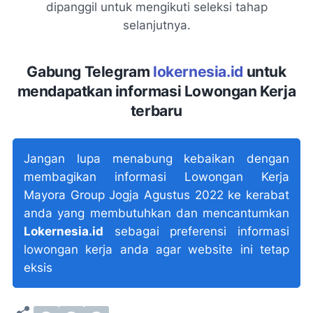
dipanggil untuk mengikuti seleksi tahap
selanjutnya.
Gabung Telegram
lokernesia.id
untuk
mendapatkan informasi Lowongan Kerja
terbaru
Jangan lupa menabung kebaikan dengan
membagikan informasi Lowongan Kerja
Mayora Group Jogja Agustus 2022 ke kerabat
anda yang membutuhkan dan mencantumkan
Lokernesia.id
sebagai preferensi informasi
lowongan kerja anda agar website ini tetap
eksis