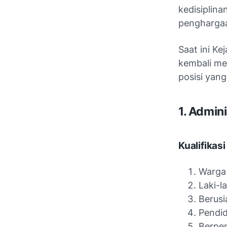
kedisiplin
penghargaa
Saat ini Ke
kembali me
posisi yan
1. Admini
Kualifikasi
Warga
Laki-l
Berusi
Pendi
Berpe