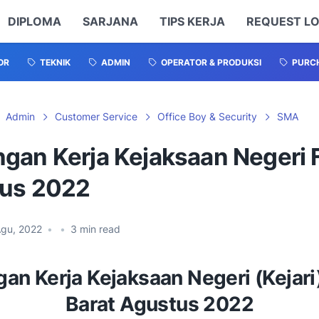
DIPLOMA
SARJANA
TIPS KERJA
REQUEST L
OR
TEKNIK
ADMIN
OPERATOR & PRODUKSI
PURCH
Admin
Customer Service
Office Boy & Security
SMA
gan Kerja Kejaksaan Negeri 
us 2022
Agu, 2022
•
•
3
min read
an Kerja
Kejaksaan Negeri (Kejari
Barat Agustus 2022