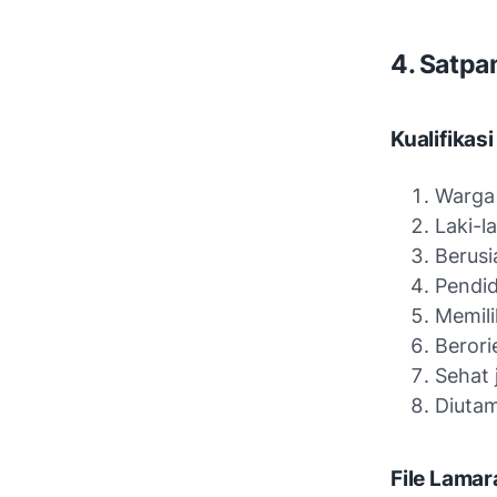
4. Satp
Kualifikasi
Warga
Laki-la
Berusi
Pendi
Memili
Berori
Sehat 
Diutam
File Lamar