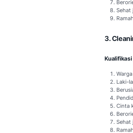
Berori
Sehat 
Ramah 
3. Clean
Kualifikasi
Warga
Laki-l
Berusi
Pendi
Cinta 
Berori
Sehat 
Ramah 