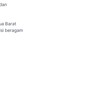
 dan
pua Barat
isi beragam
: