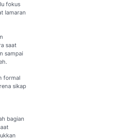
lu fokus
at lamaran
an
ra saat
n sampai
eh.
n formal
rena sikap
ah bagian
saat
jukkan