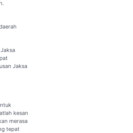
n.
daerah
 Jaksa
pat
tusan Jaksa
entuk
atlah kesan
kan merasa
ng tepat