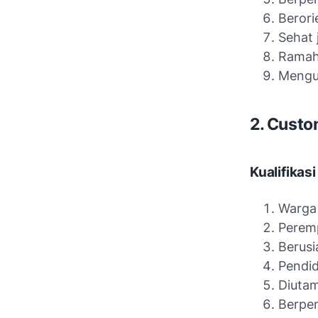
Berori
Sehat 
Ramah 
Mengu
2. Custo
Kualifikasi
Warga
Perem
Berusi
Pendi
Diuta
Berpe