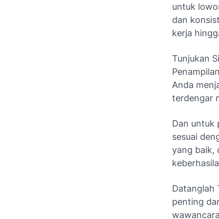
untuk lowo
dan konsis
kerja hing
Tunjukan S
Penampilan
Anda menj
terdengar 
Dan untuk 
sesuai den
yang baik,
keberhasil
Datanglah 
penting da
wawancara 