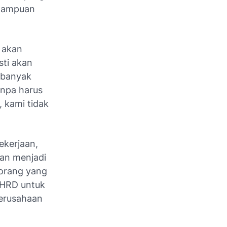
emampuan
a akan
sti akan
 banyak
anpa harus
 kami tidak
ekerjaan,
kan menjadi
 orang yang
i HRD untuk
perusahaan