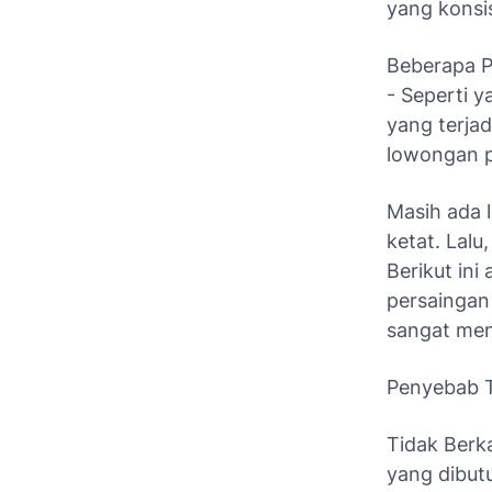
yang konsi
Beberapa P
- Seperti y
yang terjad
lowongan p
Masih ada 
ketat. Lal
Berikut in
persaingan
sangat men
Penyebab T
Tidak Berk
yang dibut