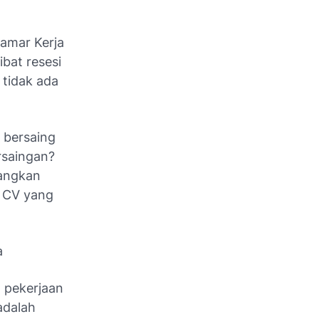
amar Kerja
ibat resesi
 tidak ada
 bersaing
rsaingan?
nangkan
t CV yang
a
 pekerjaan
adalah