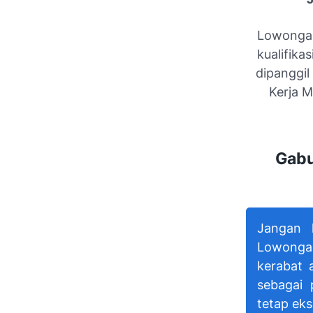
Lowongan
kualifika
dipanggil
Kerja 
Gabu
Jangan 
Lowonga
kerabat
sebagai 
tetap eks