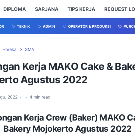
DIPLOMA
SARJANA
TIPS KERJA
REQUEST L
OR
TEKNIK
ADMIN
OPERATOR & PRODUKSI
PURCH
Horeka
SMA
gan Kerja MAKO Cake & Bak
erto Agustus 2022
Agu, 2022
•
•
4
min read
ngan Kerja Crew (Baker) MAKO C
Bakery Mojokerto Agustus 2022