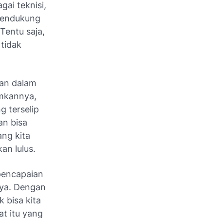
ai teknisi,
 mendukung
Tentu saja,
tidak
han dalam
imkannya,
g terselip
an bisa
ang kita
an lulus.
pencapaian
nya. Dengan
 bisa kita
at itu yang