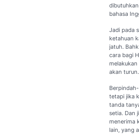
dibutuhkan
bahasa Ingg
Jadi pada s
ketahuan ka
jatuh. Bah
cara bagi 
melakukan 
akan turun.
Berpindah-p
tetapi jika
tanda tany
setia. Dan 
menerima ki
lain, yang