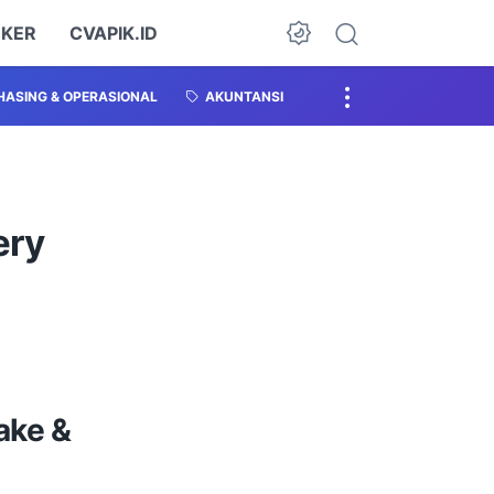
OKER
CVAPIK.ID
ASING & OPERASIONAL
AKUNTANSI
ery
ake &