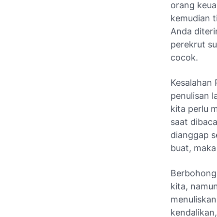
orang keua
kemudian t
Anda diter
perekrut s
cocok.
Kesalahan 
penulisan 
kita perlu 
saat dibac
dianggap se
buat, maka
Berbohong 
kita, namu
menuliskan
kendalikan,