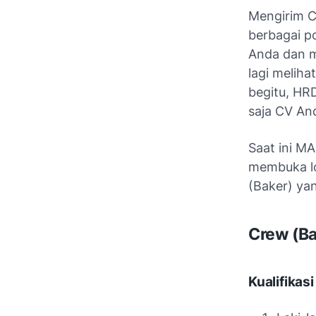
Mengirim C
berbagai po
Anda dan m
lagi meliha
begitu, HR
saja CV And
Saat ini M
membuka lo
(Baker) ya
Crew (Ba
Kualifikasi