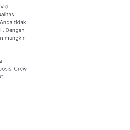
V di
alitas
Anda tidak
il. Dengan
an mungkin
li
posisi Crew
t: