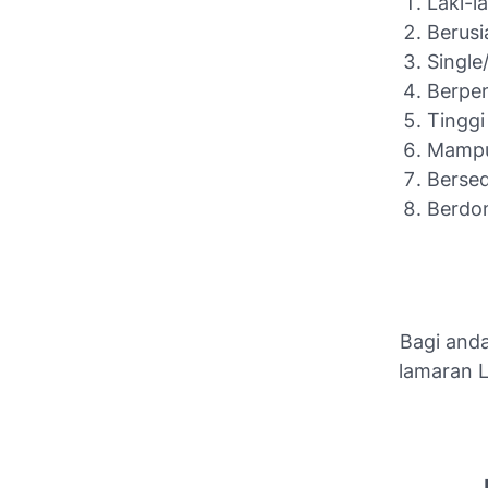
Laki-la
Berusi
Single
Berpe
Tinggi
Mampu
Bersed
Berdom
Bagi anda
lamaran 
J