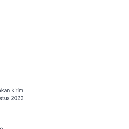
u
hkan kirim
stus 2022
to