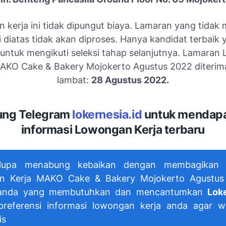
 kerja ini tidak dipungut biaya. Lamaran yang tidak
si diatas tidak akan diproses. Hanya kandidat terbaik
 untuk mengikuti seleksi tahap selanjutnya. Lamara
MAKO Cake & Bakery Mojokerto Agustus 2022 diterima
lambat:
28 Agustus 2022.
ng Telegram
lokernesia.id
untuk mendap
informasi Lowongan Kerja terbaru
lupa menabung kebaikan dengan membagikan i
n Kerja MAKO Cake & Bakery Mojokerto Agustus
 anda yang membutuhkan dan mencantumkan
Loke
preferensi informasi lowongan kerja anda agar we
is