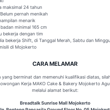
ki
a maksimal 24 tahun
/Belum pernah menikah
nampilan menarik
 badan minimal 165 cm
 bekerja dengan tim
ia bekerja Shift, di Tanggal Merah, Sabtu dan Mingg
isili di Mojokerto
CARA MELAMAR
 yang berminat dan memenuhi kualifikasi diatas, sila
Lowongan Kerja MAKO Cake & Bakery Mojokerto Agu
melalui alamat berikut:
Breadtalk Sunrise Mall Mojokerto
ln. Benteng Pancasila Ground Floor No. 05 Mojoker