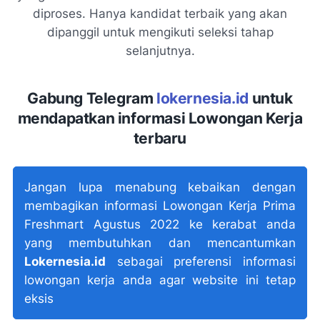
diproses. Hanya kandidat terbaik yang akan
dipanggil untuk mengikuti seleksi tahap
selanjutnya.
Gabung Telegram
lokernesia.id
untuk
mendapatkan informasi Lowongan Kerja
terbaru
Jangan lupa menabung kebaikan dengan
membagikan informasi Lowongan Kerja Prima
Freshmart Agustus 2022 ke kerabat anda
yang membutuhkan dan mencantumkan
Lokernesia.id
sebagai preferensi informasi
lowongan kerja anda agar website ini tetap
eksis