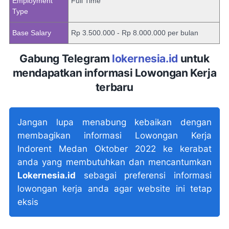
Employment
Full Time
Type
Base Salary
Rp 3.500.000 - Rp 8.000.000 per bulan
Gabung Telegram
lokernesia.id
untuk
mendapatkan informasi Lowongan Kerja
terbaru
Jangan lupa menabung kebaikan dengan
membagikan informasi Lowongan Kerja
Indorent Medan Oktober 2022 ke kerabat
anda yang membutuhkan dan mencantumkan
Lokernesia.id
sebagai preferensi informasi
lowongan kerja anda agar website ini tetap
eksis