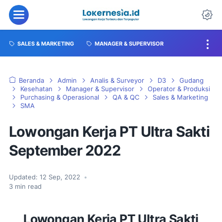
SALES & MARKETING
MANAGER & SUPERVISOR
Beranda
Admin
Analis & Surveyor
D3
Gudang
Kesehatan
Manager & Supervisor
Operator & Produksi
Purchasing & Operasional
QA & QC
Sales & Marketing
SMA
Lowongan Kerja PT Ultra Sakti
September 2022
Updated:
12 Sep, 2022
•
3
min read
Lowongan Kerja PT Ultra Sakti