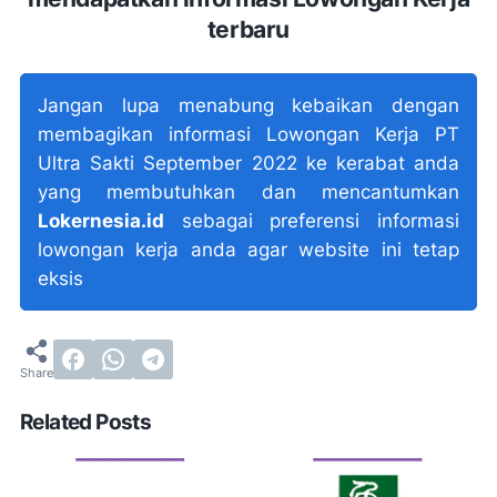
terbaru
Jangan lupa menabung kebaikan dengan
membagikan informasi Lowongan Kerja PT
Ultra Sakti September 2022 ke kerabat anda
yang membutuhkan dan mencantumkan
Lokernesia.id
sebagai preferensi informasi
lowongan kerja anda agar website ini tetap
eksis
Related Posts