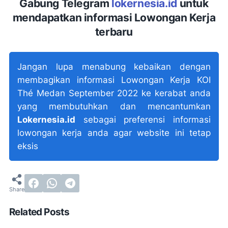
Gabung Telegram
lokernesia.id
untuk
mendapatkan informasi Lowongan Kerja
terbaru
Jangan lupa menabung kebaikan dengan
membagikan informasi Lowongan Kerja KOI
Thé Medan September 2022 ke kerabat anda
yang membutuhkan dan mencantumkan
Lokernesia.id
sebagai preferensi informasi
lowongan kerja anda agar website ini tetap
eksis
Related Posts