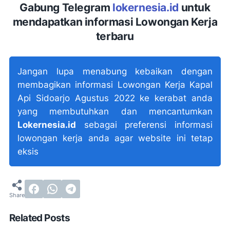
Gabung Telegram
lokernesia.id
untuk
mendapatkan informasi Lowongan Kerja
terbaru
Jangan lupa menabung kebaikan dengan
membagikan informasi Lowongan Kerja Kapal
Api Sidoarjo Agustus 2022 ke kerabat anda
yang membutuhkan dan mencantumkan
Lokernesia.id
sebagai preferensi informasi
lowongan kerja anda agar website ini tetap
eksis
Related Posts