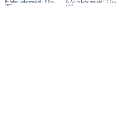
By
Admin Lokernesia.id
11 Dec,
By
Admin Lokernesia.id
10 Dec,
•
•
2021
2021