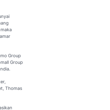
unyai
mang
n maka
lamar
mo Group
omall Group
India.
er,
et, Thomas
asikan