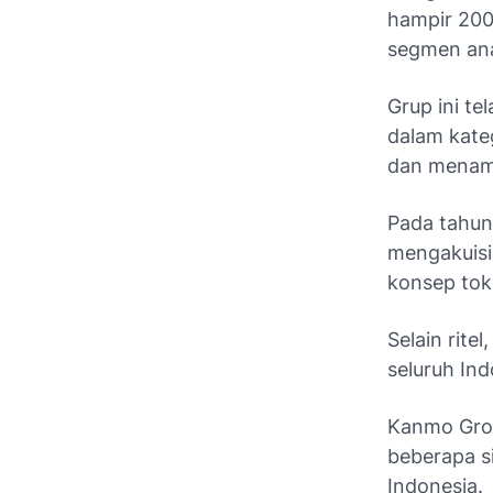
hampir 200
segmen ana
Grup ini t
dalam kate
dan menamb
Pada tahun
mengakuisi
konsep toko
Selain rite
seluruh In
Kanmo Group
beberapa si
Indonesia.