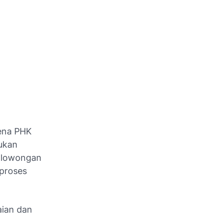
kena PHK
bukan
a lowongan
 proses
aian dan