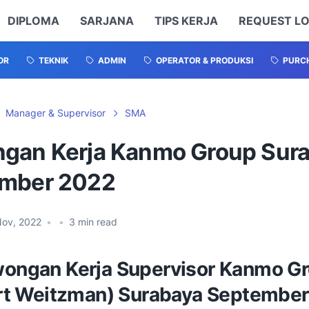
DIPLOMA
SARJANA
TIPS KERJA
REQUEST L
OR
TEKNIK
ADMIN
OPERATOR & PRODUKSI
PURCH
Manager & Supervisor
SMA
gan Kerja Kanmo Group Sur
mber 2022
Nov, 2022
•
•
3
min read
ongan Kerja Supervisor
Kanmo Gr
rt Weitzman) Surabaya Septembe