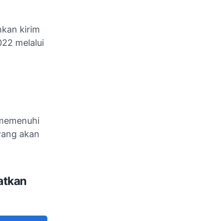
hkan kirim
22 melalui
 memenuhi
 yang akan
atkan