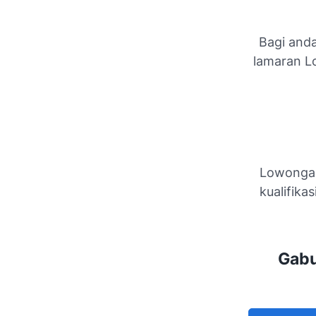
Bagi anda
lamaran L
Lowongan
kualifika
Gabu