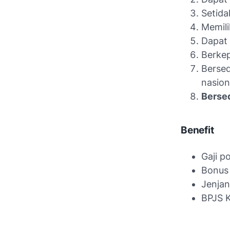
Setida
Memili
Dapat 
Berkep
Bersed
nasion
Berse
Benefit
Gaji p
Bonus
Jenjan
BPJS 