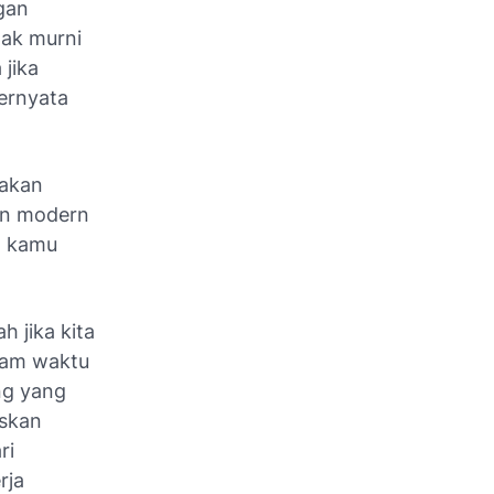
gan
ak murni
jika
ternyata
 akan
man modern
g kamu
 jika kita
alam waktu
ng yang
uskan
ri
rja