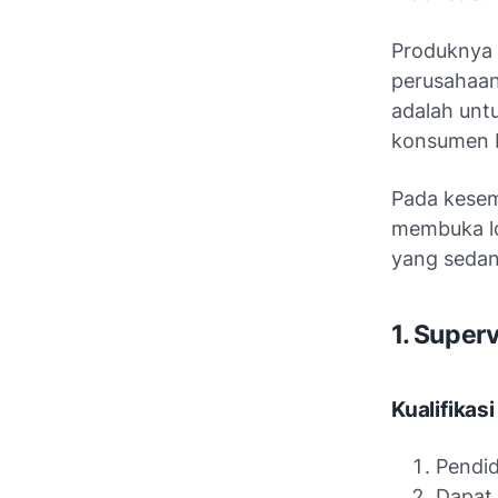
Produknya t
perusahaan
adalah unt
konsumen I
Pada kesem
membuka lo
yang sedan
1. Superv
Kualifikasi
Pendid
Dapat 