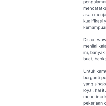
pengalaman
mencatatk
akan menja
kualifikasi
kemampuan 
Disaat waw
menilai ka
ini, banya
buat, bahk
Untuk kamu 
berganti pe
yang singk
loyal, hal
menerima ki
pekerjaan 