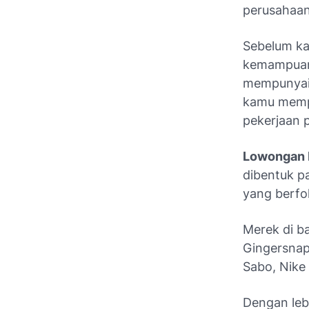
perusahaan
Sebelum ka
kemampuan 
mempunyai 
kamu mempu
pekerjaan 
Lowongan 
dibentuk p
yang berfok
Merek di b
Gingersnap
Sabo, Nike 
Dengan leb