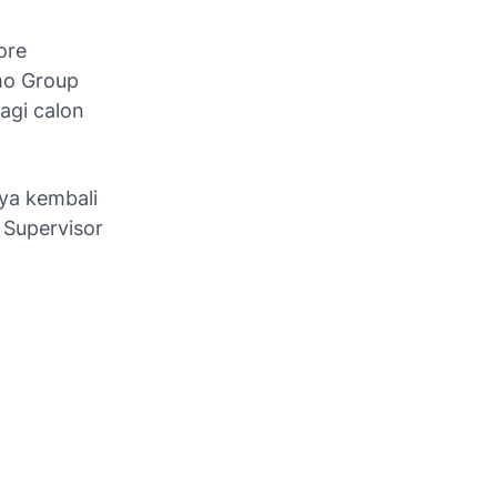
ore
mo Group
agi calon
ya kembali
 Supervisor