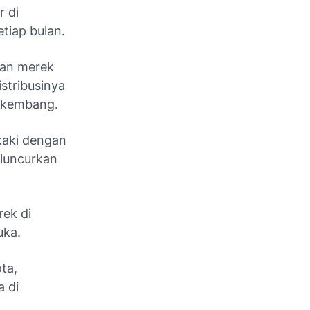
r di
tiap bulan.
kan merek
stribusinya
erkembang.
kaki dengan
eluncurkan
rek di
uka.
ta,
a di