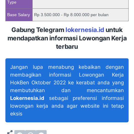
Type
Base Salary
Rp 3.500.000 - Rp 8.000.000 per bulan
Gabung Telegram
lokernesia.id
untuk
mendapatkan informasi Lowongan Kerja
terbaru
Jangan lupa menabung kebaikan dengan
membagikan informasi Lowongan Kerja
HokBen Oktober 2022 ke kerabat anda yang
membutuhkan dan mencantumkan
Lokernesia.id
sebagai preferensi informasi
lowongan kerja anda agar website ini tetap
eksis