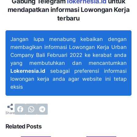
Gabung Telegram
lokernesia.id
untuk
mendapatkan informasi Lowongan Kerja
terbaru
Jangan lupa menabung kebaikan dengan
membagikan informasi Lowongan Kerja Urban
Company Bali Februari 2022 ke kerabat anda
yang membutuhkan dan mencantumkan
Lokernesia.id
sebagai preferensi informasi
lowongan kerja anda agar website ini tetap
eksis
Related Posts