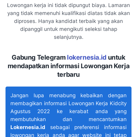
Lowongan kerja ini tidak dipungut biaya. Lamaran
yang tidak memenuhi kualifikasi diatas tidak akan
diproses. Hanya kandidat terbaik yang akan
dipanggil untuk mengikuti seleksi tahap
selanjutnya.
Gabung Telegram
lokernesia.id
untuk
mendapatkan informasi Lowongan Kerja
terbaru
Jangan lupa menabung kebaikan dengan
membagikan informasi Lowongan Kerja Kidcity
Agustus 2022 ke kerabat anda yang
membutuhkan dan mencantumkan
Lokernesia.id
sebagai preferensi informasi
lowongan kerja anda agar website ini tetap