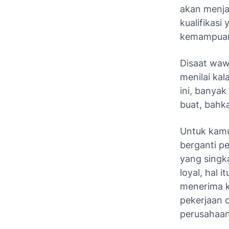
akan menja
kualifikasi
kemampuan 
Disaat waw
menilai ka
ini, banya
buat, bahk
Untuk kamu 
berganti pe
yang singk
loyal, hal
menerima ki
pekerjaan 
perusahaan