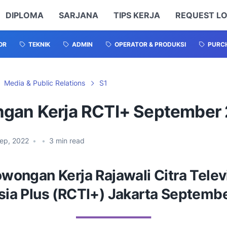
DIPLOMA
SARJANA
TIPS KERJA
REQUEST L
OR
TEKNIK
ADMIN
OPERATOR & PRODUKSI
PURCH
Media & Public Relations
S1
gan Kerja RCTI+ September
Sep, 2022
•
•
3
min read
wongan Kerja Rajawali Citra Telev
sia Plus (RCTI+) Jakarta Septemb