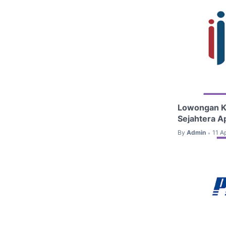
Lowongan Ke
Sejahtera A
By
Admin
11 A
•