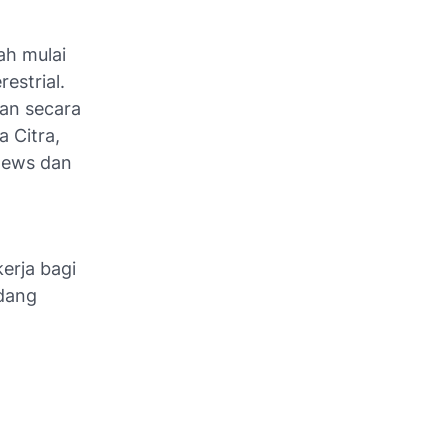
ah mulai
estrial.
ran secara
a Citra,
News dan
erja bagi
edang