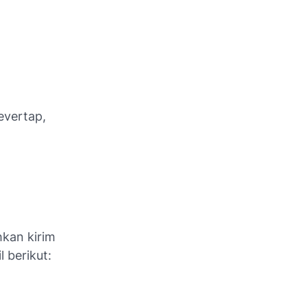
levertap,
hkan kirim
 berikut: