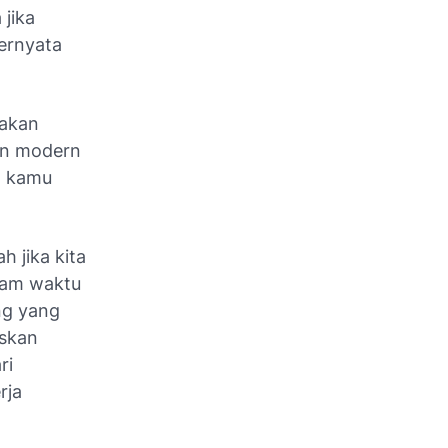
jika
ternyata
 akan
man modern
g kamu
 jika kita
alam waktu
ng yang
uskan
ri
rja