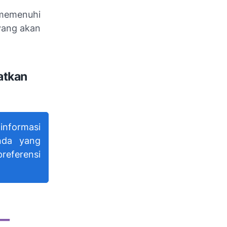
 memenuhi
 yang akan
atkan
nformasi
nda yang
referensi