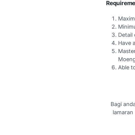
Requireme
Maxim
Minimu
Detail
Have a
Master
Moeng
Able t
Bagi anda
lamaran 