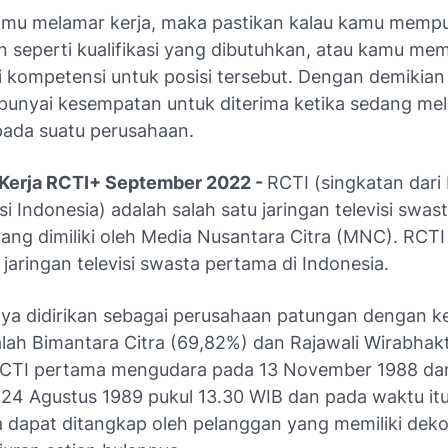
mu melamar kerja, maka pastikan kalau kamu memp
seperti kualifikasi yang dibutuhkan, atau kamu me
kompetensi untuk posisi tersebut. Dengan demikia
nyai kesempatan untuk diterima ketika sedang me
pada suatu perusahaan.
Kerja RCTI+ September 2022 -
RCTI (singkatan dari 
isi Indonesia) adalah salah satu jaringan televisi swast
ang dimiliki oleh Media Nusantara Citra (MNC). RCTI
aringan televisi swasta pertama di Indonesia.
ya didirikan sebagai perusahaan patungan dengan k
dalah Bimantara Citra (69,82%) dan Rajawali Wirabhak
RCTI pertama mengudara pada 13 November 1988 da
 24 Agustus 1989 pukul 13.30 WIB dan pada waktu itu
 dapat ditangkap oleh pelanggan yang memiliki dek