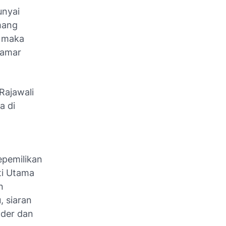
unyai
mang
n maka
lamar
Rajawali
a di
epemilikan
ti Utama
n
, siaran
oder dan