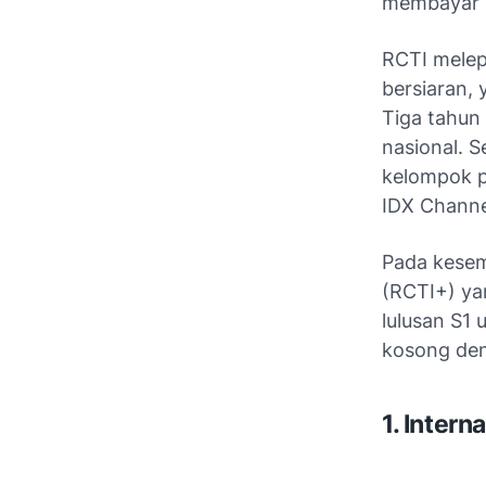
membayar i
RCTI melep
bersiaran, 
Tiga tahun
nasional. S
kelompok p
IDX Channe
Pada kesemp
(RCTI+) ya
lulusan S1 
kosong den
1. Intern