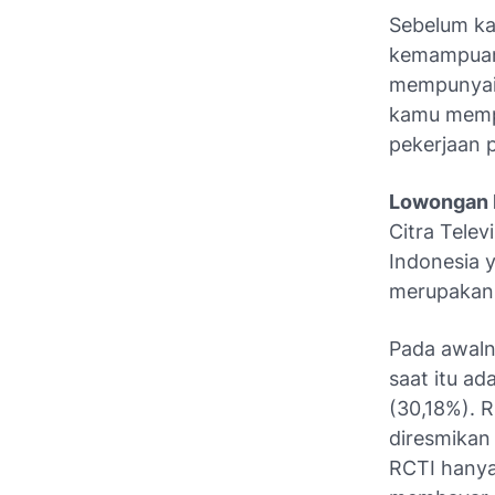
Sebelum ka
kemampuan 
mempunyai 
kamu mempu
pekerjaan 
Lowongan 
Citra Telev
Indonesia y
merupakan j
Pada awaln
saat itu a
(30,18%). 
diresmikan
RCTI hanya