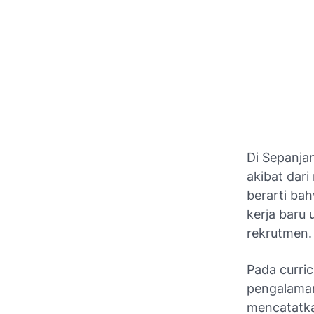
Di Sepanjan
akibat dari
berarti ba
kerja baru 
rekrutmen.
Pada curric
pengalaman
mencatatk