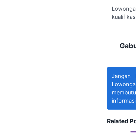
Lowongan
kualifika
Gabu
Jangan 
Lowonga
membutu
informasi
Related P