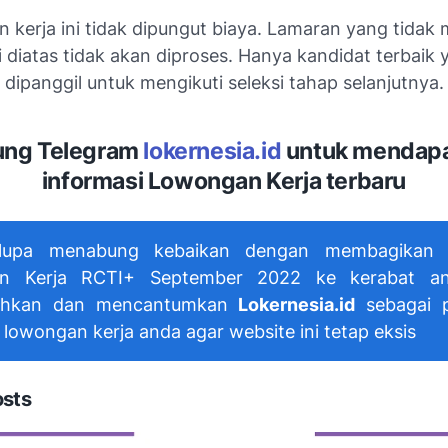
 kerja ini tidak dipungut biaya. Lamaran yang tidak
si diatas tidak akan diproses. Hanya kandidat terbaik
dipanggil untuk mengikuti seleksi tahap selanjutnya.
ng Telegram
lokernesia.id
untuk mendap
informasi Lowongan Kerja terbaru
lupa menabung kebaikan dengan membagikan i
n Kerja RCTI+ September 2022 ke kerabat a
hkan dan mencantumkan
Lokernesia.id
sebagai p
 lowongan kerja anda agar website ini tetap eksis
osts