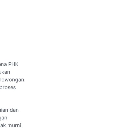
kena PHK
bukan
a lowongan
 proses
aian dan
gan
ak murni