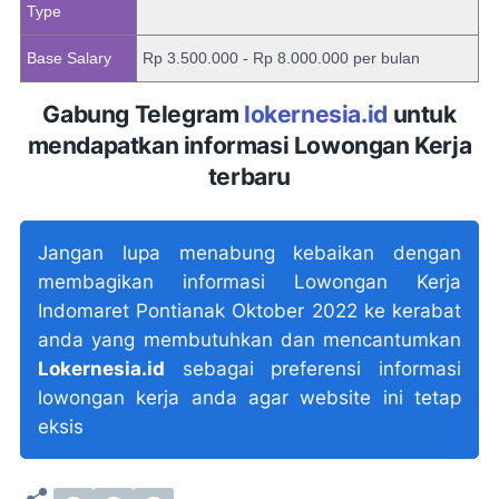
Type
Base Salary
Rp 3.500.000 - Rp 8.000.000 per bulan
Gabung Telegram
lokernesia.id
untuk
mendapatkan informasi Lowongan Kerja
terbaru
Jangan lupa menabung kebaikan dengan
membagikan informasi Lowongan Kerja
Indomaret Pontianak Oktober 2022 ke kerabat
anda yang membutuhkan dan mencantumkan
Lokernesia.id
sebagai preferensi informasi
lowongan kerja anda agar website ini tetap
eksis