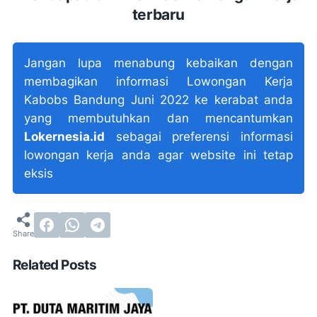
terbaru
Jangan lupa menabung kebaikan dengan
membagikan informasi Lowongan Kerja
Kabobs Bandung Juni 2022 ke kerabat anda
yang membutuhkan dan mencantumkan
Lokernesia.id
sebagai preferensi informasi
lowongan kerja anda agar website ini tetap
eksis
Related Posts