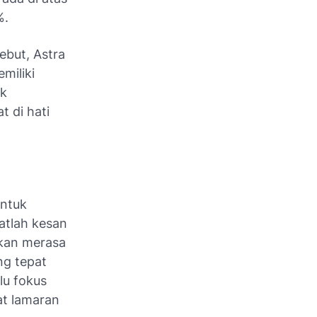
%.
ebut, Astra
miliki
uk
t di hati
entuk
atlah kesan
kan merasa
ng tepat
lu fokus
at lamaran