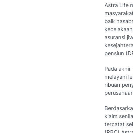
Astra Life
masyarakat
baik nasab
kecelakaan,
asuransi j
kesejahter
pensiun (D
Pada akhir 
melayani le
ribuan pen
perusahaan
Berdasarka
klaim senila
tercatat se
(RBC) Astr