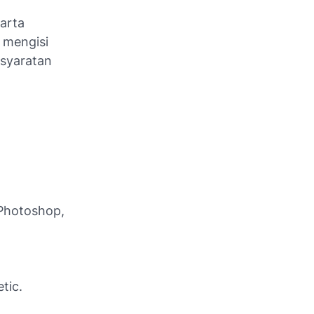
karta
 mengisi
rsyaratan
 Photoshop,
tic.