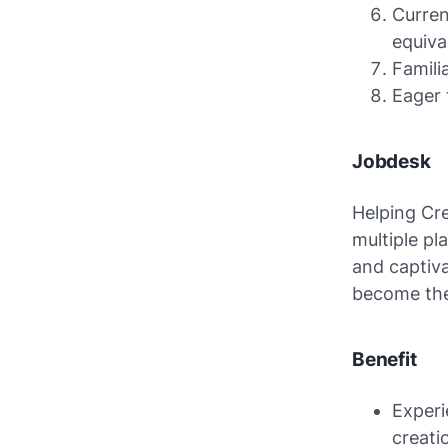
Curren
equiva
Famili
Eager 
Jobdesk
Helping Cr
multiple pl
and captiva
become the 
Benefit
Experi
creati