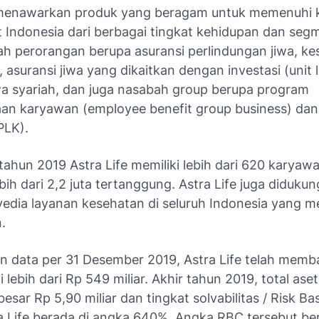
 menawarkan produk yang beragam untuk memenuhi 
 Indonesia dari berbagai tingkat kehidupan dan seg
ah perorangan berupa asuransi perlindungan jiwa, ke
 asuransi jiwa yang dikaitkan dengan investasi (unit l
iwa syariah, dan juga nasabah group berupa program
aan karyawan (employee benefit group business) da
PLK).
tahun 2019 Astra Life memiliki lebih dari 620 karyaw
bih dari 2,2 juta tertanggung. Astra Life juga didukun
yedia layanan kesehatan di seluruh Indonesia yang me
.
n data per 31 Desember 2019, Astra Life telah mem
i lebih dari Rp 549 miliar. Akhir tahun 2019, total aset
besar Rp 5,90 miliar dan tingkat solvabilitas / Risk Ba
a Life berada di angka 640%. Angka RBC tersebut ber