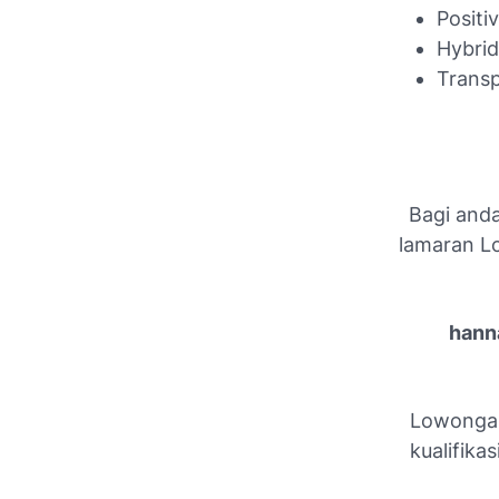
Positi
Hybri
Transp
Bagi anda
lamaran L
hanna
Lowongan
kualifika