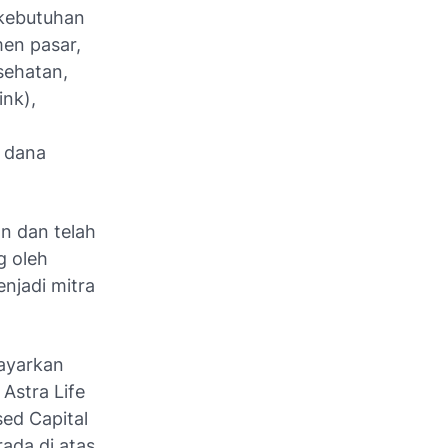
kebutuhan
men pasar,
sehatan,
ink),
n dana
an dan telah
g oleh
njadi mitra
bayarkan
 Astra Life
sed Capital
ada di atas