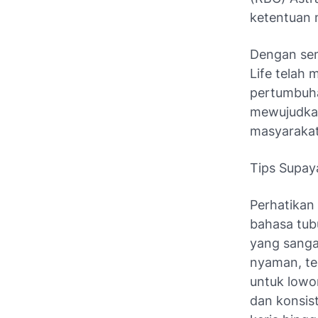
ketentuan 
Dengan sem
Life telah 
pertumbuha
mewujudkan 
masyarakat
Tips Supay
Perhatikan
bahasa tub
yang sanga
nyaman, te
untuk lowo
dan konsis