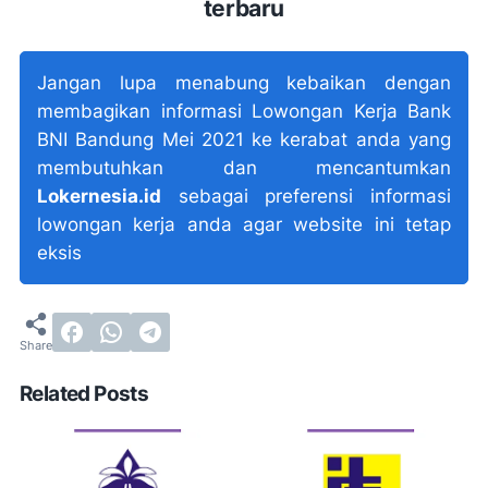
terbaru
Jangan lupa menabung kebaikan dengan
membagikan informasi Lowongan Kerja Bank
BNI Bandung Mei 2021 ke kerabat anda yang
membutuhkan dan mencantumkan
Lokernesia.id
sebagai preferensi informasi
lowongan kerja anda agar website ini tetap
eksis
Related Posts