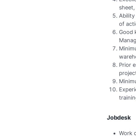
sheet,
Abilit
of act
Good 
Manag
Minimu
wareho
Prior 
projec
Minimu
Experi
traini
Jobdesk
Work 