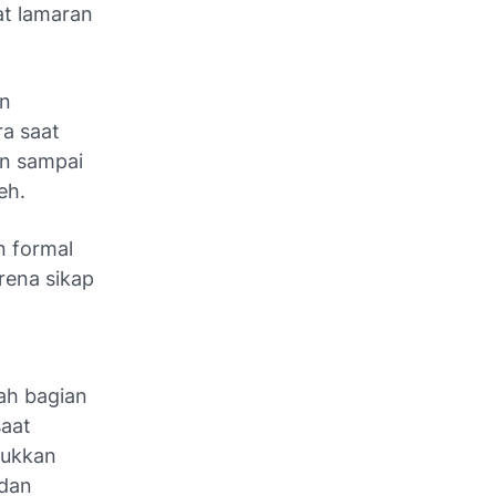
at lamaran
an
ra saat
n sampai
eh.
n formal
rena sikap
ah bagian
saat
jukkan
 dan