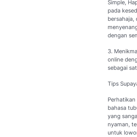
Simple, Hap
pada kesed
bersahaja, 
menyenang
dengan sem
3. Menikma
online den
sebagai sa
Tips Supay
Perhatikan
bahasa tub
yang sanga
nyaman, te
untuk lowo