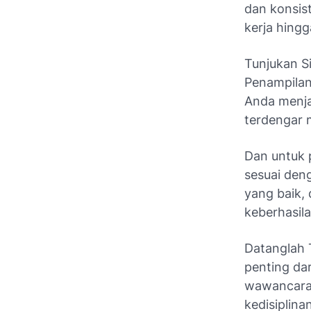
dan konsis
kerja hing
Tunjukan S
Penampilan
Anda menj
terdengar 
Dan untuk 
sesuai den
yang baik,
keberhasil
Datanglah 
penting da
wawancara 
kedisiplin