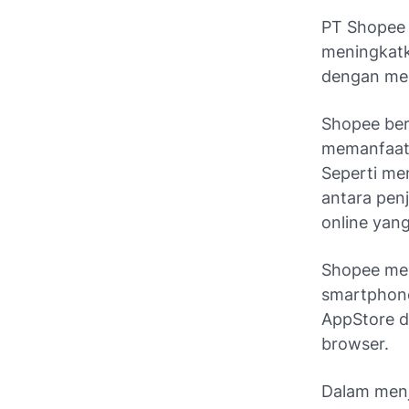
PT Shopee I
meningkatk
dengan mem
Shopee ber
memanfaatk
Seperti me
antara pen
online yan
Shopee mem
smartphone
AppStore d
browser.
Dalam menj