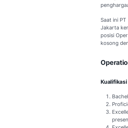
penghargaa
Saat ini PT
Jakarta ke
posisi Ope
kosong den
Operatio
Kualifikasi
Bachel
Profic
Excell
presen
Excell