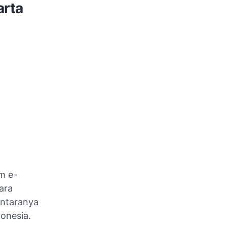
arta
m e-
ara
antaranya
donesia.