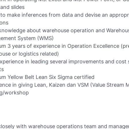
 and slides
y to make inferences from data and devise an appropr
ions
knowledge about warehouse operation and Warehou
ement System (WMS)
m 3 years of experience in Operation Excellence (pre
use or logistics related)
experience in leading several improvements and cost 
ts
m Yellow Belt Lean Six Sigma certified
ence in giving Lean, Kaizen dan VSM (Value Stream 
ng/workshop
closely with warehouse operations team and manag