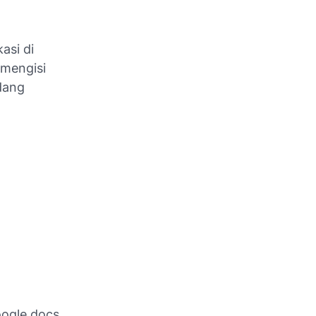
asi di
 mengisi
dang
oogle docs,