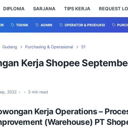
DIPLOMA
SARJANA
TIPS KERJA
REQUEST L
OR
TEKNIK
ADMIN
OPERATOR & PRODUKSI
PURCH
Gudang
Purchasing & Operasional
S1
gan Kerja Shopee Septembe
Sep, 2022
•
•
3
min read
owongan Kerja Operations – Proce
mprovement (Warehouse) PT Shop