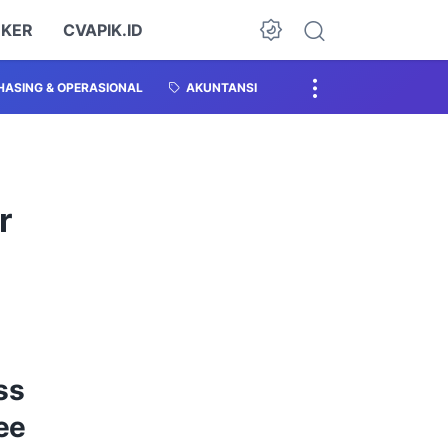
OKER
CVAPIK.ID
ASING & OPERASIONAL
AKUNTANSI
r
ss
ee