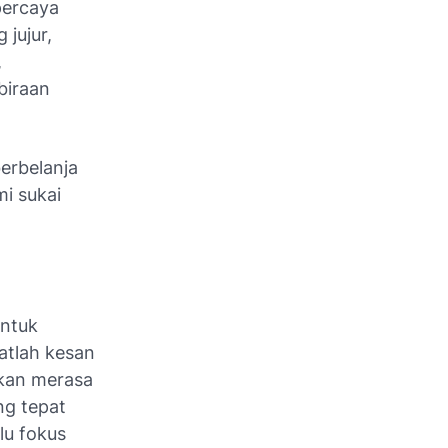
percaya
jujur,
,
biraan
erbelanja
i sukai
entuk
atlah kesan
kan merasa
ng tepat
lu fokus