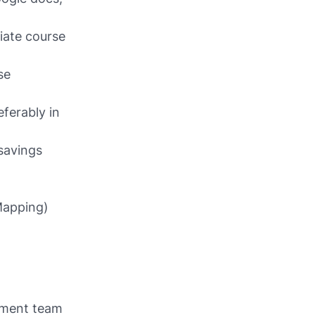
iate course
se
ferably in
savings
Mapping)
ement team