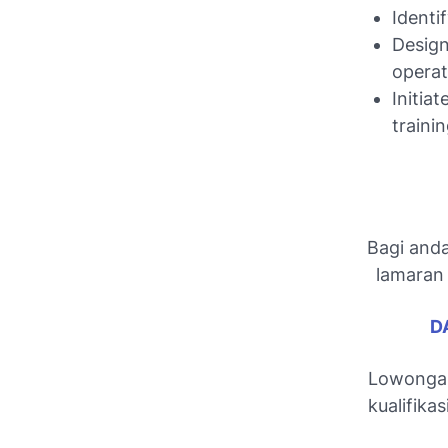
Identi
Design
operati
Initia
traini
Bagi anda
lamaran 
D
Lowongan
kualifika