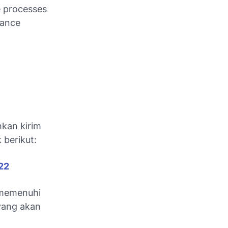
e processes
hance
hkan kirim
 berikut:
22
 memenuhi
 yang akan