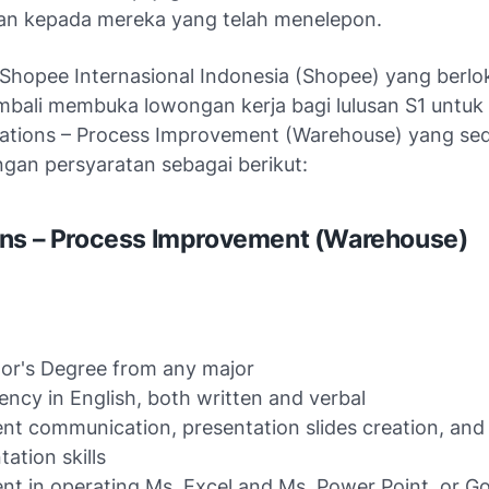
n kepada mereka yang telah menelepon.
 Shopee Internasional Indonesia (Shopee) yang berlok
mbali membuka lowongan kerja bagi lulusan S1 untuk
rations – Process Improvement (Warehouse) yang se
gan persyaratan sebagai berikut:
ns – Process Improvement (Warehouse)
or's Degree from any major
iency in English, both written and verbal
ent communication, presentation slides creation, and
tation skills
ent in operating Ms. Excel and Ms. Power Point, or G