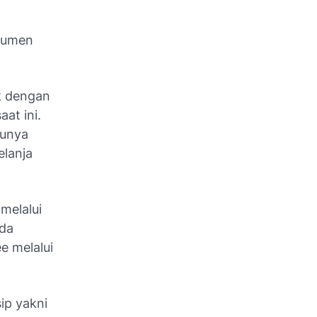
nsumen
k dengan
at ini.
munya
elanja
melalui
ada
e melalui
ip yakni