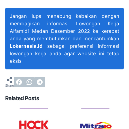
Jangan lupa menabung kebaikan dengan
membagikan informasi Lowongan Kerja
Alfamidi Medan Desember 2022 ke kerabat
anda yang membutuhkan dan mencantumkan
Lokernesia.id
sebagai preferensi informasi
lowongan kerja anda agar website ini tetap
eksis
Related Posts