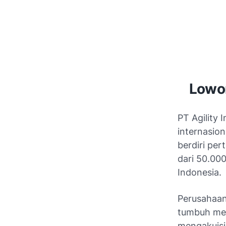
Lowon
PT Agility 
internasion
berdiri per
dari 50.00
Indonesia.
Perusahaan 
tumbuh men
mengakuisis