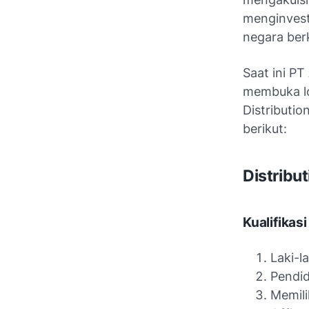
menginvest
negara be
Saat ini PT
membuka lo
Distributi
berikut:
Distribu
Kualifikasi
Laki-l
Pendid
Memili