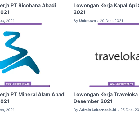
rja PT Ricobana Abadi
Lowongan Kerja Kapal Api
2021
2021
ec, 2021
By
Unknown
20 Dec, 2021
•
rja PT Mineral Alam Abadi
Lowongan Kerja Traveloka
2021
Desember 2021
ec, 2021
By
Admin Lokernesia.id
25 Dec, 2
•