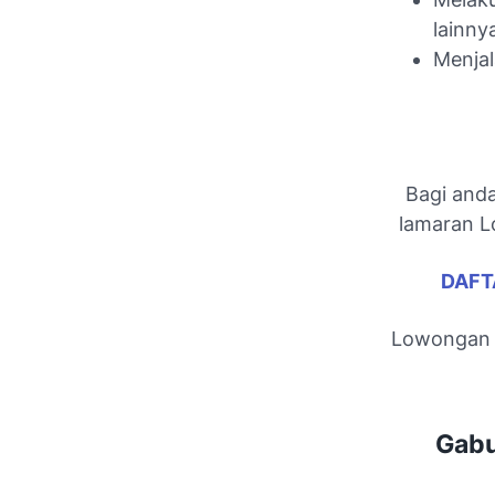
lainny
Menja
Bagi anda
lamaran Lo
DAFT
Lowongan k
Gabu