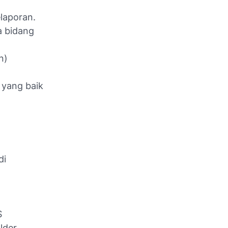
laporan.
a bidang
n)
 yang baik
di
S
lder