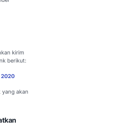
hkan kirim
nk berikut:
 2020
k yang akan
atkan