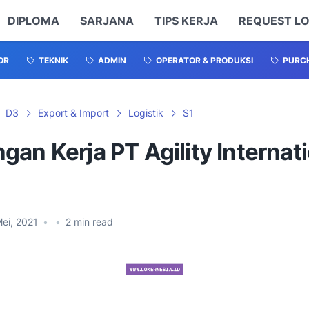
DIPLOMA
SARJANA
TIPS KERJA
REQUEST L
OR
TEKNIK
ADMIN
OPERATOR & PRODUKSI
PURCH
D3
Export & Import
Logistik
S1
an Kerja PT Agility Internat
ei, 2021
•
•
2
min read