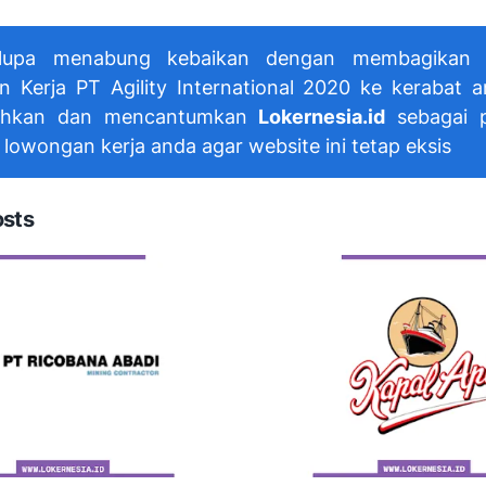
lupa menabung kebaikan dengan membagikan i
 Kerja PT Agility International 2020 ke kerabat 
hkan dan mencantumkan
Lokernesia.id
sebagai p
 lowongan kerja anda agar website ini tetap eksis
osts