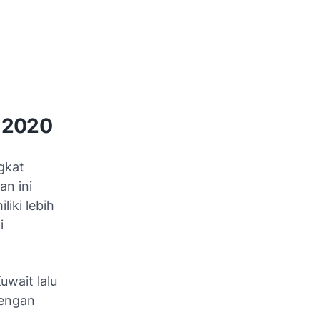
l 2020
ngkat
an ini
liki lebih
i
uwait lalu
dengan