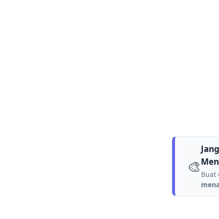
Jang
Men
🎨
Buat 
menar