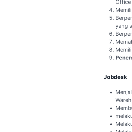
Office
Memili
Berpen
yang 
Berpe
Memah
Memili
Penemp
Jobdesk
Menjal
Wareho
Membu
melaku
Melaku
Melaku