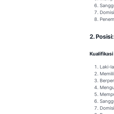
Sanggu
Domisi
Penem
2. Posisi
Kualifikasi
Laki-l
Memili
Berpen
Mengua
Mempun
Sanggu
Domisi