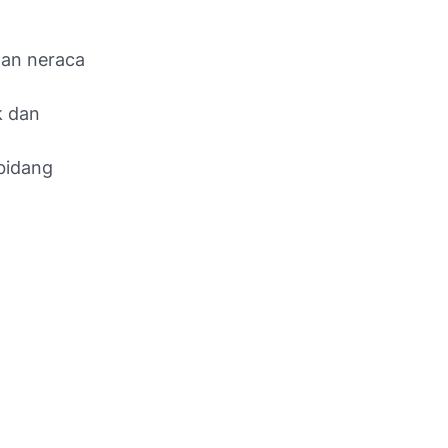
an neraca
k dan
bidang