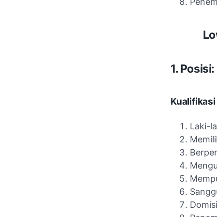
Penem
Lo
1. Posisi
Kualifikasi
Laki-la
Memili
Berpen
Mengua
Mempun
Sanggu
Domisi