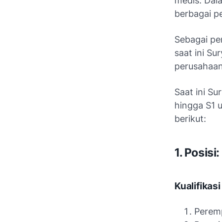
medis. Dal
berbagai pe
Sebagai p
saat ini Su
perusahaan
Saat ini S
hingga S1 
berikut:
1. Posisi
Kualifikasi
Perem