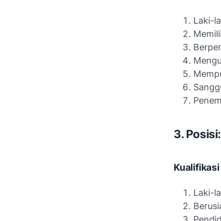
Laki-la
Memili
Berpen
Mengua
Mempun
Sanggu
Penem
3. Posisi
Kualifikasi
Laki-la
Berusi
Pendi