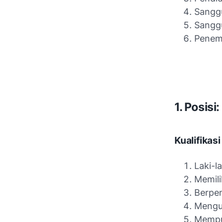
Sanggu
Sanggu
Penem
1. Posisi
Kualifikasi
Laki-la
Memili
Berpen
Mengua
Mempun