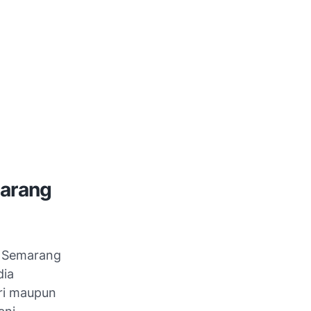
marang
di Semarang
dia
ri maupun