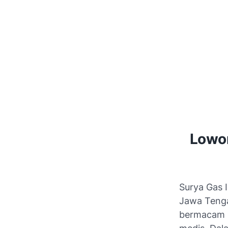
Lowon
Surya Gas 
Jawa Tenga
bermacam k