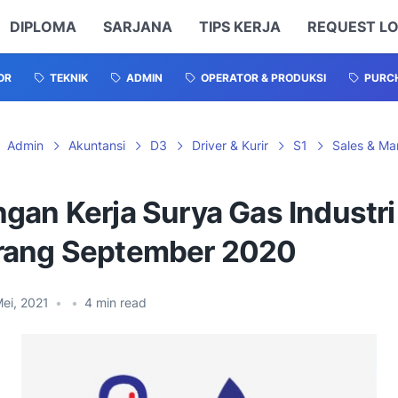
DIPLOMA
SARJANA
TIPS KERJA
REQUEST L
OR
TEKNIK
ADMIN
OPERATOR & PRODUKSI
PURCH
Admin
Akuntansi
D3
Driver & Kurir
S1
Sales & Ma
gan Kerja Surya Gas Industri
ang September 2020
ei, 2021
•
•
4
min read