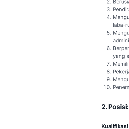
Berusi
Pendid
Mengu
laba-r
Mengu
admini
Berpen
yang 
Memili
Pekerja
Mengu
Penem
2. Posisi
Kualifikasi