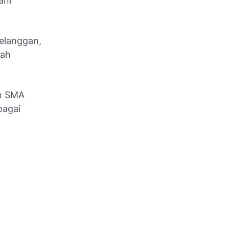
ani
elanggan,
lah
an SMA
bagai