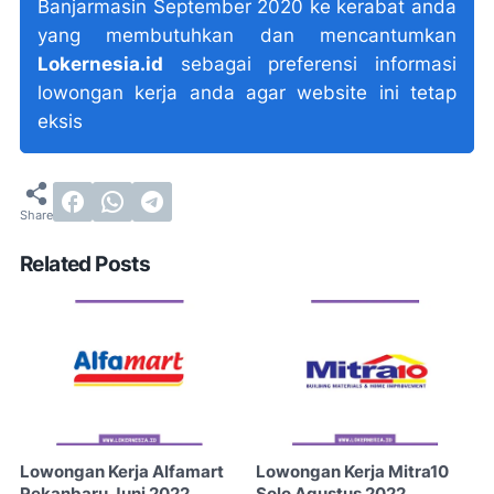
Banjarmasin September 2020 ke kerabat anda
yang membutuhkan dan mencantumkan
Lokernesia.id
sebagai preferensi informasi
lowongan kerja anda agar website ini tetap
eksis
Related Posts
Lowongan Kerja Alfamart
Lowongan Kerja Mitra10
Pekanbaru Juni 2022
Solo Agustus 2022