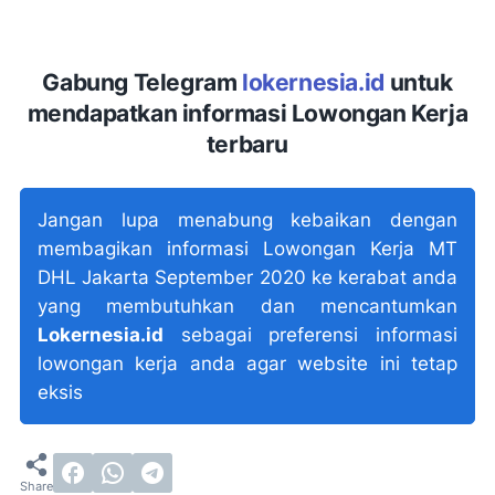
Gabung Telegram
lokernesia.id
untuk
mendapatkan informasi Lowongan Kerja
terbaru
Jangan lupa menabung kebaikan dengan
membagikan informasi Lowongan Kerja MT
DHL Jakarta September 2020 ke kerabat anda
yang membutuhkan dan mencantumkan
Lokernesia.id
sebagai preferensi informasi
lowongan kerja anda agar website ini tetap
eksis