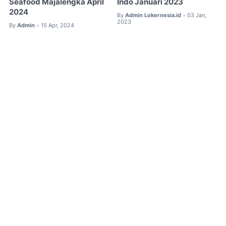
Seafood Majalengka April
Indo Januari 2023
2024
By
Admin Lokernesia.id
03 Jan,
•
2023
By
Admin
15 Apr, 2024
•