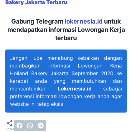
Bakery Jakarta Terbaru
Gabung Telegram
lokernesia.id
untuk
mendapatkan informasi Lowongan Kerja
terbaru
Jangan lupa menabung kebaikan dengan
membagikan informasi Lowongan Kerja
Holland Bakery Jakarta September 2020 ke
kerabat anda yang membutuhkan dan
mencantumkan
Lokernesia.id
sebagai
preferensi informasi lowongan kerja anda agar
website ini tetap eksis