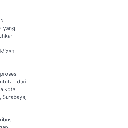
ng
k yang
tuhkan
 Mizan
 proses
tutan dari
pa kota
, Surabaya,
ibusi
ngan