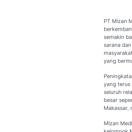
PT Mizan M
berkemban
semakin ba
sarana dan 
masyaraka
yang bermu
Peningkata
yang terus
seluruh rel
besar sepe
Makassar, 
Mizan Medi
kelompok M