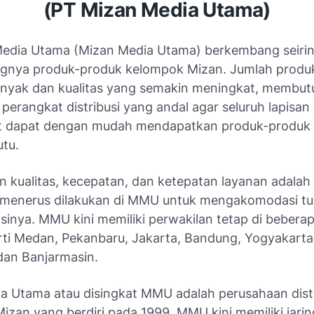
(PT Mizan Media Utama)
edia Utama (Mizan Media Utama) berkembang seiri
gnya produk-produk kelompok Mizan. Jumlah produ
nyak dan kualitas yang semakin meningkat, membu
perangkat distribusi yang andal agar seluruh lapisan
t dapat dengan mudah mendapatkan produk-produk
tu.
n kualitas, kecepatan, dan ketepatan layanan adalah
 menerus dilakukan di MMU untuk mengakomodasi tun
asinya. MMU kini memiliki perwakilan tetap di bebera
rti Medan, Pekanbaru, Jakarta, Bandung, Yogyakarta
dan Banjarmasin.
a Utama atau disingkat MMU adalah perusahaan distr
izan yang berdiri pada 1999. MMU kini memiliki jari