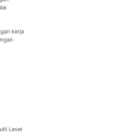
lai
gan kerja
engan
lti Level