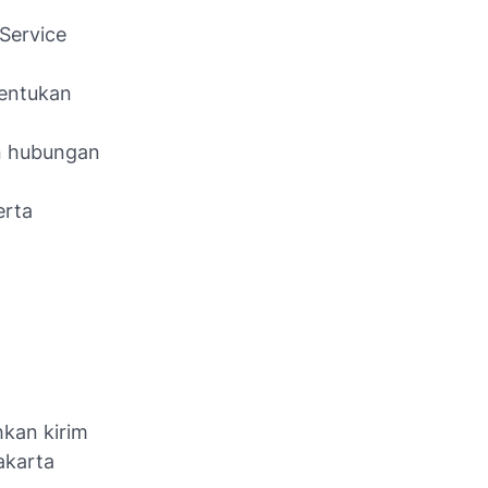
Service
tentukan
n hubungan
erta
hkan kirim
akarta