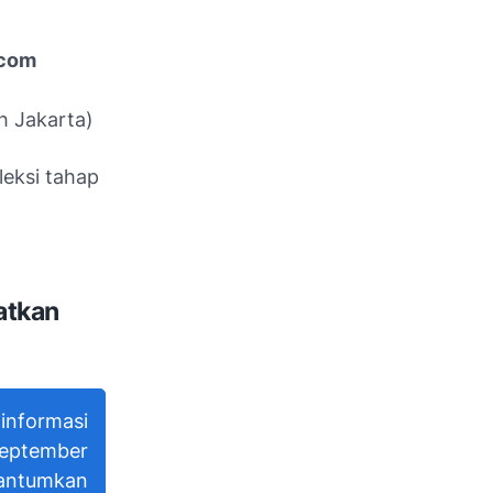
.com
h Jakarta)
leksi tahap
atkan
nformasi
September
antumkan