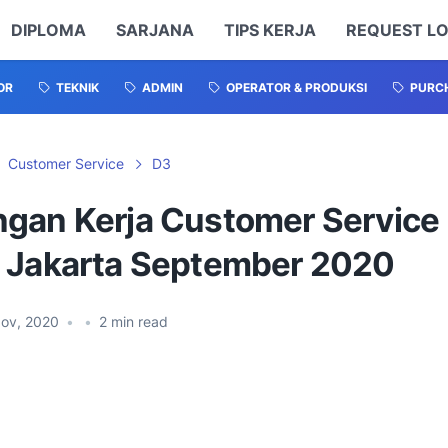
DIPLOMA
SARJANA
TIPS KERJA
REQUEST L
OR
TEKNIK
ADMIN
OPERATOR & PRODUKSI
PURCH
Customer Service
D3
gan Kerja Customer Service
 Jakarta September 2020
Nov, 2020
•
•
2
min read