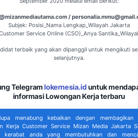
September 2020 melalui email berikut:
@mizanmediautama.com / personalia.mmu@gmail
Subjek: Posisi_Nama Lengkap_Wilayah Jakarta
Customer Service Online (CSO)_Anya Santika_Wilaya
idat terbaik yang akan dipanggil untuk mengikuti se
selanjutnya.
ng Telegram
lokernesia.id
untuk mendap
informasi Lowongan Kerja terbaru
lupa menabung kebaikan dengan membagikan i
 Kerja Customer Service Mizan Media Jakarta 
 kerabat anda yang membutuhkan dan menc