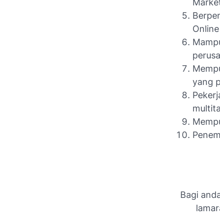
Marke
Berpen
Online
Mampu
perus
Mempu
yang p
Pekerj
multit
Mempu
Penemp
Bagi anda
lamar