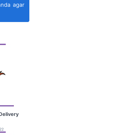
anda agar
Delivery
22