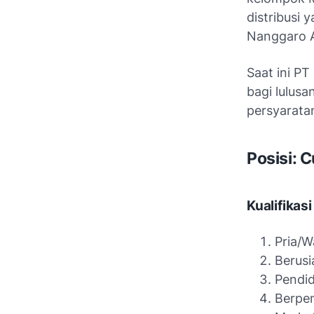
distribusi
Nanggaro A
Saat ini P
bagi lulus
persyarata
Posisi: 
Kualifikasi
Pria/W
Berusi
Pendid
Berpen