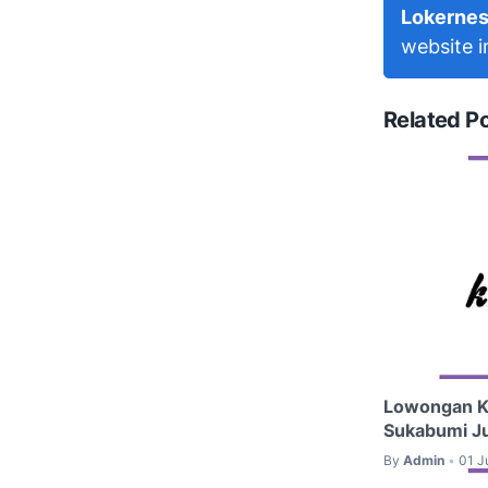
Lokernes
website i
Related P
Lowongan K
Sukabumi J
By
Admin
01 J
•