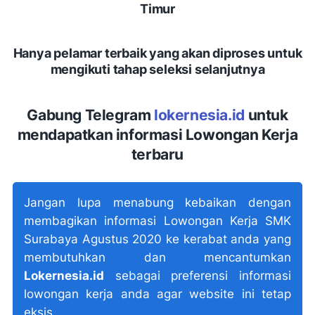
Timur
Hanya pelamar terbaik yang akan diproses untuk
mengikuti tahap seleksi selanjutnya
Gabung Telegram
lokernesia.id
untuk
mendapatkan informasi Lowongan Kerja
terbaru
Jangan lupa menabung kebaikan dengan
membagikan informasi Lowongan Kerja SMK
Surabaya Agustus 2020 ke kerabat anda yang
membutuhkan dan mencantumkan
Lokernesia.id
sebagai preferensi informasi
lowongan kerja anda agar website ini tetap
eksis