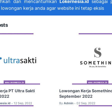
hkan dan mencantumkan
Lokernesia.id
sebagai p
 lowongan kerja anda agar website ini tetap eksis
osts
rja PT Ultra Sakti
Lowongan Kerja Somethin
2022
September 2022
esia.id
12 Sep, 2022
By
Admin
02 Sep, 2022
•
•