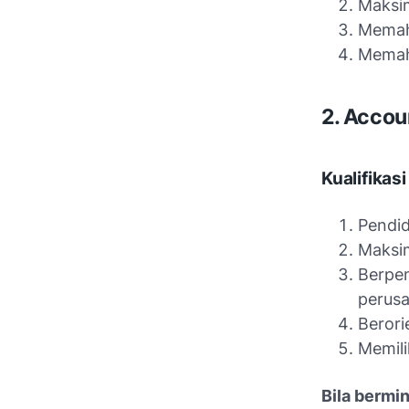
Maksim
Memah
Memah
2. Accou
Kualifikasi
Pendid
Maksim
Berpe
perusa
Berori
Memili
Bila bermin