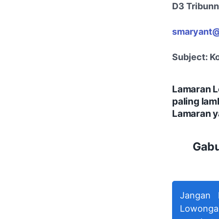
D3 Tribunn
smaryant@
Subject: K
Lamaran L
paling la
Lamaran ya
Gabu
Jangan 
Lowongan