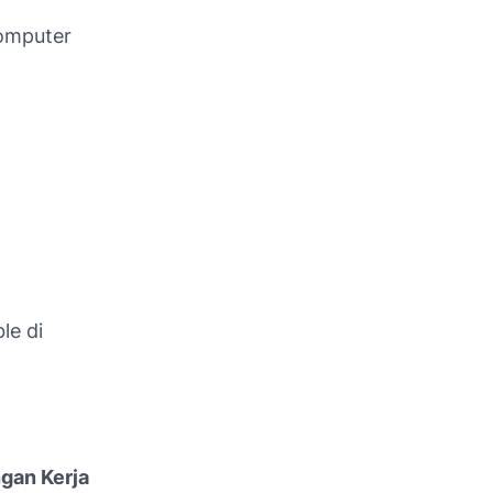
omputer
le di
ngan Kerja