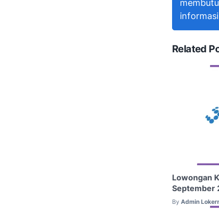
membutu
informasi
Related P
Lowongan Ke
September 
By
Admin Lokern