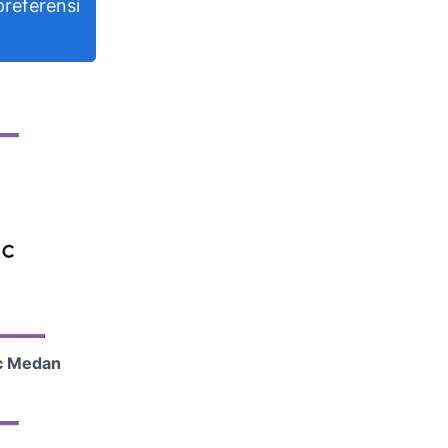
referensi
c Medan