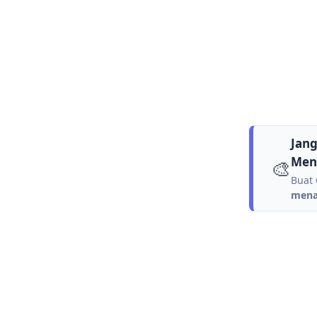
Jang
Men
🎨
Buat 
menar