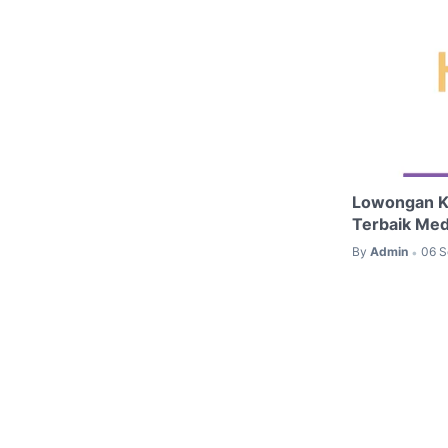
Lowongan Ke
Terbaik Me
By
Admin
06 S
•