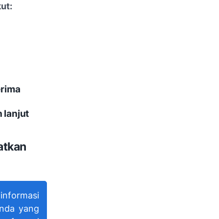
ut:
erima
 lanjut
atkan
nformasi
anda yang