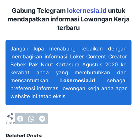
Gabung Telegram
lokernesia.id
untuk
mendapatkan informasi Lowongan Kerja
terbaru
Jangan lupa menabung kebaikan dengan
membagikan informasi Loker Content Creator
Bebek Pak Ndut Kartasura Agustus 2020 ke
kerabat anda yang membutuhkan dan
mencantumkan
Lokernesia.id
sebagai
preferensi informasi lowongan kerja anda agar
website ini tetap eksis
Related Posts